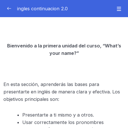
ingles continuacion 2.0
introduccion
0/3
Unit 1 what’s your name?
0/3
Bienvenido a la primera unidad del curso, “What’s
Objetivo e introducción
your name?”
Possessive adjectives pronouns
Uso de los possessive adjectives pronouns
En esta sección, aprenderás las bases para
presentarte en inglés de manera clara y efectiva. Los
objetivos principales son:
Presentarte a ti mismo y a otros.
Usar correctamente los pronombres