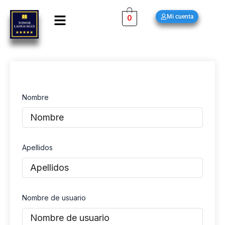
Ir
Menú
Mi cuenta
0
al
contenido
Nombre
Apellidos
Nombre de usuario