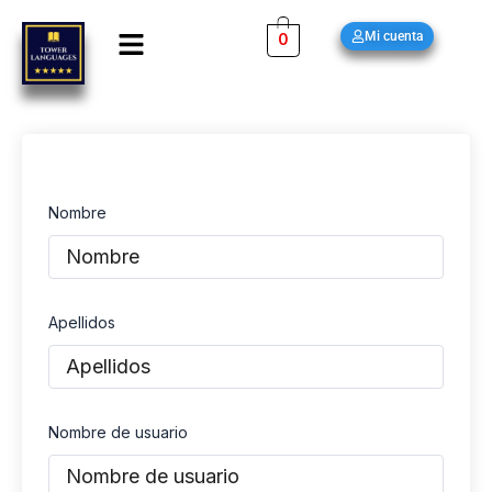
Ir
Menú
Mi cuenta
0
al
contenido
Nombre
Apellidos
Nombre de usuario