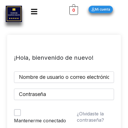
Ir
Menú
Mi cuenta
0
al
contenido
¡Hola, bienvenido de nuevo!
¿Olvidaste la
contraseña?
Mantenerme conectado