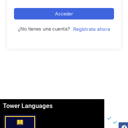
Acceder
¿No tienes una cuenta?
Regístrate ahora
Tower Languages
Página
Otros
Re
Soc
Inicio
Ter
F
I
Y
Ser
Con