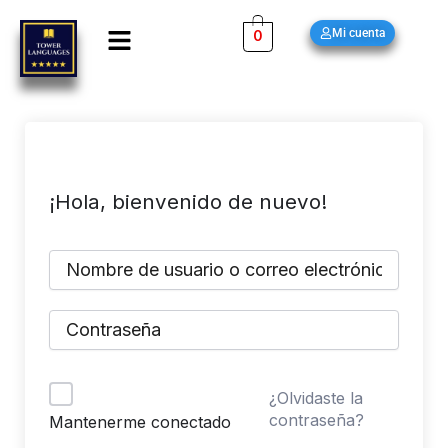
Ir
Menú
Mi cuenta
0
al
contenido
¡Hola, bienvenido de nuevo!
¿Olvidaste la
contraseña?
Mantenerme conectado