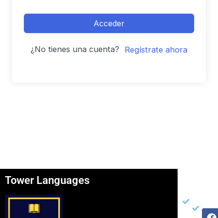
Acceder
¿No tienes una cuenta?
Regístrate ahora
Tower Languages
Página
Otros
Re
Soc
Inicio
Ter
F
I
Y
Ser
Con