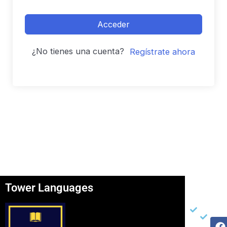
Acceder
¿No tienes una cuenta?
Regístrate ahora
Tower Languages
Página
Otros
Re
Soc
Inicio
Ter
F
I
Y
Ser
Con