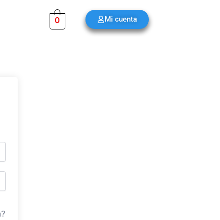
Mi cuenta
0
a?