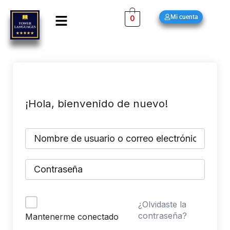
Ir
Menú
Mi cuenta
0
al
contenido
¡Hola, bienvenido de nuevo!
¿Olvidaste la
contraseña?
Mantenerme conectado