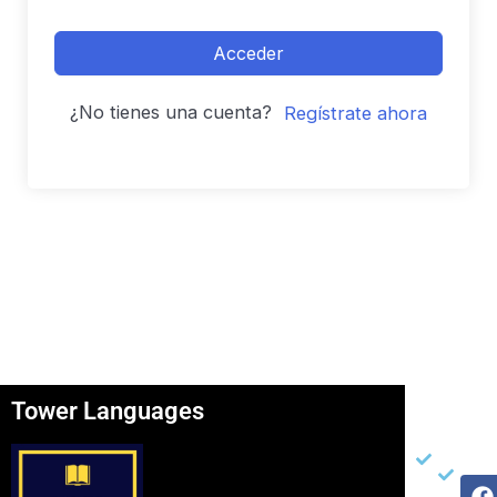
Acceder
¿No tienes una cuenta?
Regístrate ahora
Tower Languages
Página
Otros
Re
Soc
Inicio
Ter
F
I
Y
Ser
Con