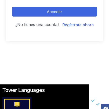
Acceder
¿No tienes una cuenta?
Regístrate ahora
Tower Languages
Página
Otros
Re
Soc
Inicio
Ter
F
I
Y
Ser
Con