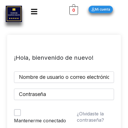
Ir
Menú
Mi cuenta
0
al
contenido
¡Hola, bienvenido de nuevo!
¿Olvidaste la
contraseña?
Mantenerme conectado