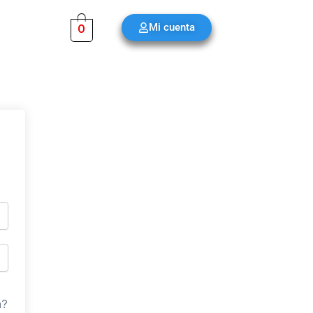
Mi cuenta
0
a?