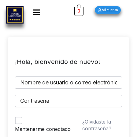
Ir
Menú
Mi cuenta
0
al
contenido
¡Hola, bienvenido de nuevo!
¿Olvidaste la
contraseña?
Mantenerme conectado