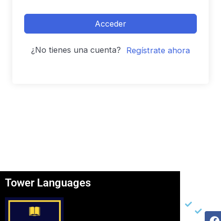
Acceder
¿No tienes una cuenta?
Regístrate ahora
Tower Languages
Página
Otros
Re
Soc
Inicio
Ter
F
I
Y
Ser
Con