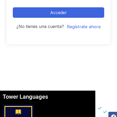
Acceder
¿No tienes una cuenta?
Regístrate ahora
Tower Languages
Página
Otros
Re
Soc
Inicio
Ter
F
I
Y
Ser
Con