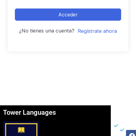
Acceder
¿No tienes una cuenta?
Regístrate ahora
Tower Languages
Página
Otros
Re
Soc
Inicio
Ter
F
I
Y
Ser
Con