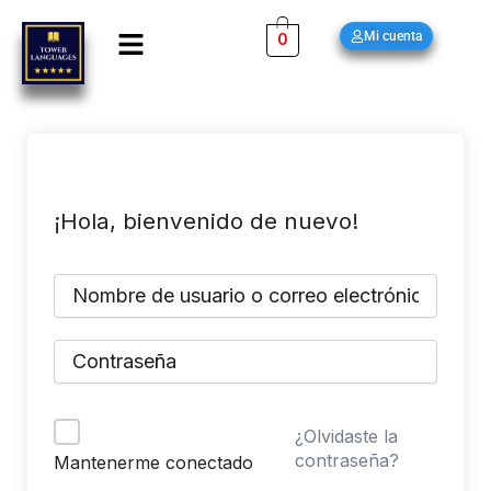
Ir
Menú
Mi cuenta
0
al
contenido
¡Hola, bienvenido de nuevo!
¿Olvidaste la
contraseña?
Mantenerme conectado