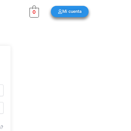
Mi cuenta
0
a?