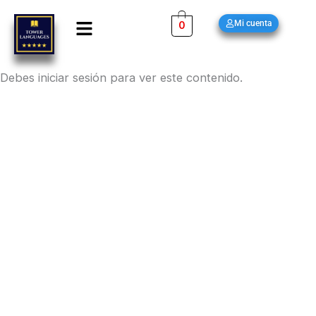
Ir
Menú
Mi cuenta
0
al
contenido
Debes iniciar sesión para ver este contenido.